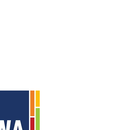
A : 215, rue Saint-Laurent
Saint-Eustache (Québe
T : 450.472.6910